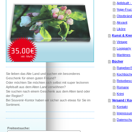
Apfelsaft 
%ige-Fruch
Obstbränd
Akvavit
Liköre
Kunst & Kre
Vintage
Loopparty
Maritimes
Bücher
Ratgeber/
Sie lieben das Alte Land und suchen ein besonderes
Kochbüch
Geschenk für einen guten Freund?
Reisebesc
Oder möchten Sie möchten sich selbst mit super leckeren
Apfelsaft aus dem Alten Land verwöhnen?
Romane
Sie suchen nach einem Geschenk aus dem Alten land oder
Krimi
der Region?
Bei Souvenir-Kontor haben wir sicher auch etwas für Sie im
Versand / Ko
Sortiment.
Kontakt
Impressu
Datenschu
Freitextsuche: